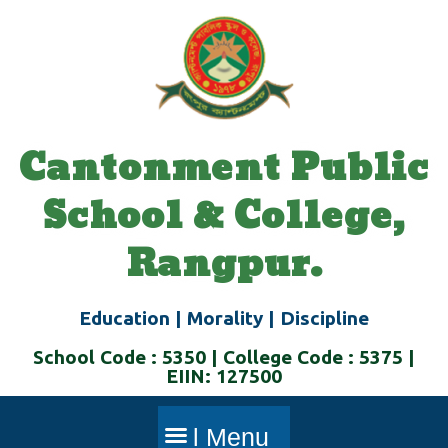
Skip
to
content
Cantonment Public
School & College,
Rangpur.
Education | Morality | Discipline
School Code : 5350 | College Code : 5375 |
EIIN: 127500