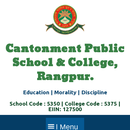
Skip
to
content
Cantonment Public
School & College,
Rangpur.
Education | Morality | Discipline
School Code : 5350 | College Code : 5375 |
EIIN: 127500