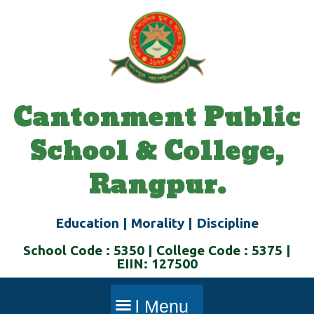
Skip
to
content
Cantonment Public
School & College,
Rangpur.
Education | Morality | Discipline
School Code : 5350 | College Code : 5375 |
EIIN: 127500