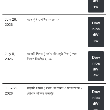
d/Vi
ew
July 26,
নতুন কুঁড়ি স্পোর্টস ২০২৬-২৭
Dow
2026
nloa
d/Vi
ew
July 8,
সহকারী শিক্ষক ( কর্ম ও জীবনমূখী শিক্ষা ) পদে
Dow
2026
নিয়োগ বিজ্ঞপ্তি ২০২৬
nloa
d/Vi
ew
June 29,
সহকারী শিক্ষক ( বাংলা, বাংলাদেশ ও বিশ্বপরিচয় )
Dow
2026
মৌখিক পরীক্ষার সময়সূচি ।
nloa
d/Vi
ew