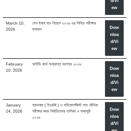
d/Vi
ew
March 10,
পেশ ইমাম পদে নিয়োগ ২০২৬ এর লিখিত পরীক্ষার
Dow
2026
ফলাফল
nloa
d/Vi
ew
February
আইডি কার্ড সংক্রান্ত দরপত্র ২০২৬
Dow
10, 2026
nloa
d/Vi
ew
January
প্রভাষক ( ইংরেজি ) ও সাইকোলজিস্ট পদে মৌখিক
Dow
24, 2026
পরীক্ষার জন‍্য নির্বাচিতদের তালিকা ও সময়সূচি
nloa
২০২৬
d/Vi
ew