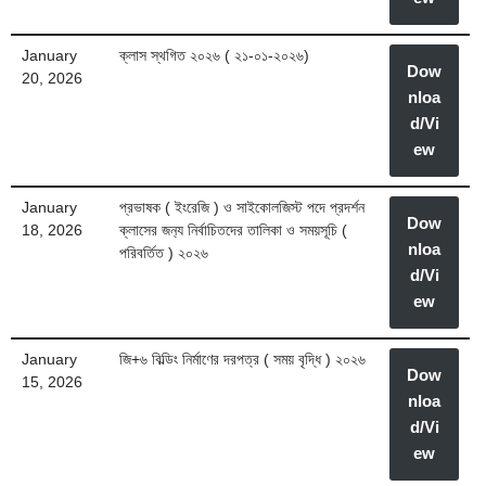
January
ক্লাস স্থগিত ২০২৬ ( ২১-০১-২০২৬)
Dow
20, 2026
nloa
d/Vi
ew
January
প্রভাষক ( ইংরেজি ) ও সাইকোলজিস্ট পদে প্রদর্শন
Dow
18, 2026
ক্লাসের জন‍্য নির্বাচিতদের তালিকা ও সময়সূচি (
nloa
পরিবর্তিত ) ২০২৬
d/Vi
ew
January
জি+৬ বিল্ডিং নির্মাণের দরপত্র ( সময় বৃদ্ধি ) ২০২৬
Dow
15, 2026
nloa
d/Vi
ew