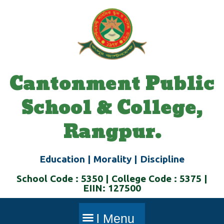
Skip
to
content
Cantonment Public
School & College,
Rangpur.
Education | Morality | Discipline
School Code : 5350 | College Code : 5375 |
EIIN: 127500