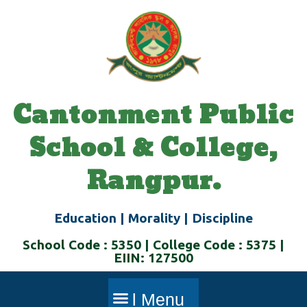
Skip
to
content
Cantonment Public
School & College,
Rangpur.
Education | Morality | Discipline
School Code : 5350 | College Code : 5375 |
EIIN: 127500